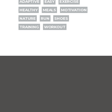
ADAPTIVE
EASY
EXERCISE
HEALTHY
MEALS
MOTIVATION
NATURE
RUN
SHOES
TRAINING
WORKOUT