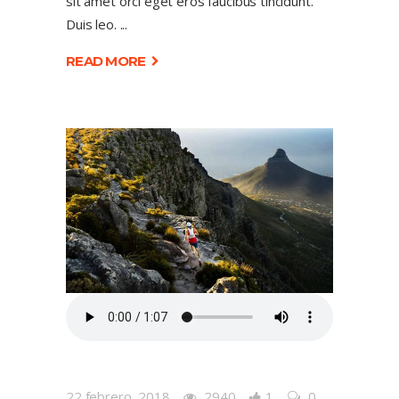
sit amet orci eget eros faucibus tincidunt.
Duis leo.
READ MORE
22 febrero, 2018
2940
1
0