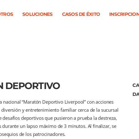
TROS
SOLUCIONES
CASOS DE ÉXITO
INSCRIPCIO
N DEPORTIVO
CA
DA
a nacional “Maratón Deportivo Liverpool” con acciones
iversión y entretenimiento familiar cerca de la sucursal
de desafíos deportivos que pusieron a prueba la destreza,
es durante un lapso máximo de 3 minutos. Al finalizar, se
bsequios de los patrocinadores.