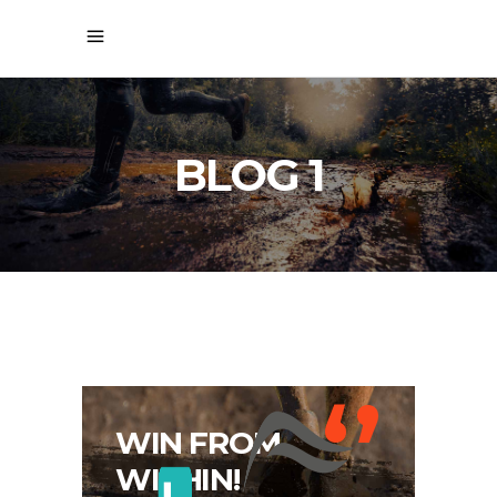
BLOG 1
‘’
WIN FROM
WITHIN!