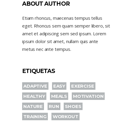
ABOUT AUTHOR
Etiam rhoncus, maecenas tempus tellus
eget. Rhoncus sem quam semper libero, sit
amet et adipiscing sem sed ipsum. Lorem
ipsum dolor sit amet, nullam quis ante
metus nec ante tempus.
ETIQUETAS
ADAPTIVE
EASY
EXERCISE
HEALTHY
MEALS
MOTIVATION
NATURE
RUN
SHOES
TRAINING
WORKOUT