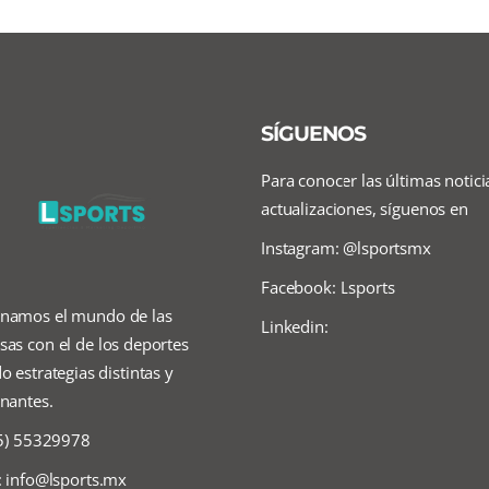
SÍGUENOS
Para conocer las últimas notici
actualizaciones, síguenos en
Instagram: @lsportsmx
Facebook: Lsports
namos el mundo de las
Linkedin:
as con el de los deportes
o estrategias distintas y
nantes.
55) 55329978
:
info@lsports.mx