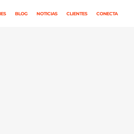
NES
BLOG
NOTICIAS
CLIENTES
CONECTA