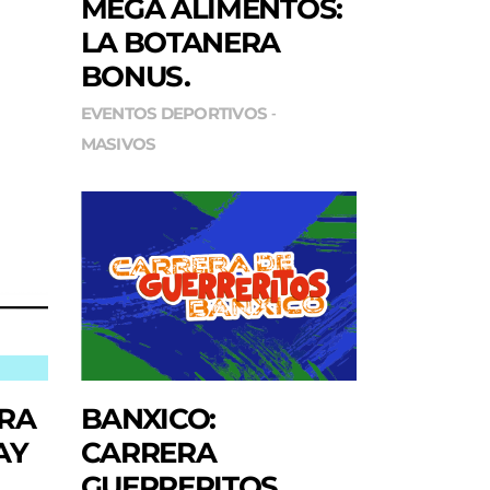
MEGA ALIMENTOS:
LA BOTANERA
BONUS.
EVENTOS DEPORTIVOS
MASIVOS
ERA
BANXICO:
AY
CARRERA
GUERRERITOS