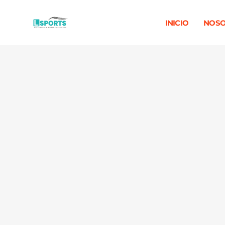
INICIO
NOSO